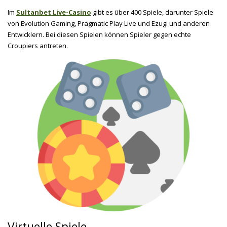
Im
Sultanbet Live-Casino
gibt es über 400 Spiele, darunter Spiele
von Evolution Gaming, Pragmatic Play Live und Ezugi und anderen
Entwicklern. Bei diesen Spielen können Spieler gegen echte
Croupiers antreten.
Virtuelle Spiele