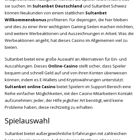
sie suchen. Im
Sultanbet Deutschland
und Sultanbet Schweiz
können Neukunden von einem stattlichen
Sultanbet
Willkommensbonus
profitieren. Für diejenigen, die hier bleiben
und dies zu einer ihrer wichtigsten Gaming-Seiten machen möchten,
sind weitere Werbeaktionen und Auszeichnungen in Arbeit.
Was die
Werbeaktionen angeht, hat dieses Casino im Allgemeinen viel zu
bieten.
Sultanbet bietet eine große Auswahl an Alternativen für Ein- und
Auszahlungen. Dieses
Online-Casino
stellt sicher, dass Spieler
bequem und schnell Geld auf und von ihren Konten überweisen
können, indem es E-Wallets und Kryptowährungen unterstützt.
Sultanbet online Casino
bietet Spielern im Support-Bereich eine
Reihe einfacher Möglichkeiten, mit den Casino-Mitarbeitern Kontakt
aufzunehmen. Jeder, der Hilfe jeglicher Art benötigt, wird keine
Probleme haben, diese rechtzeitig zu erhalten.
Spielauswahl
Sultanbet bietet außergewöhnliche Erfahrungen mit zahlreichen