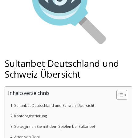
Sultanbet Deutschland und
Schweiz Übersicht
Inhaltsverzeichnis
Sultanbet Deutschland und Schweiz Übersicht
Kontoregistrierung
So beginnen Sie mit dem Spielen bei Sultanbet
Arten von Boni