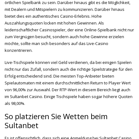
örtlichen Spielbank zu sein. Darüber hinaus gibt es die Möglichkeit,
mit Dealern und Mitspielern zu kommunizieren. Darüber hinaus
bietet dies ein authentisches Casino-Erlebnis. Hohe
Auszahlungsquoten locken mit hohen Gewinnen. Als
leidenschaftlicher Casinospieler, der eine Online-Spielbank nicht nur
zum Vergnügen besucht, sondern auch hohe Gewinne erzielen
möchte, sollte man sich besonders auf das Live-Casino
konzentrieren.
Live-Tischspiele können viel Geld verdienen, da bei einigen Spielen
nicht nur das Zufall, sondern auch die richtige Spielstrategie für den
Erfolg entscheidend sind. Die meisten Top-Anbieter bieten
Spielautomaten mit einem durchschnittlichen Return to Player Wert
von 96,00% zur Auswahl. Der RTP-Wert in diesem Bereich liegt auch
im Sultanbet Casino. Einige Tischspiele haben sogar höhere Quoten
als 98,00%.
So platzieren Sie Wetten beim
Sultanbet
Es ist offensichtlich, dass sich eine Anmeldung bei Sultanbet Casino