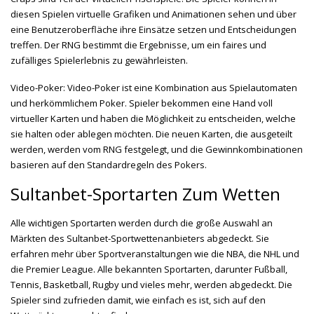
diesen Spielen virtuelle Grafiken und Animationen sehen und über
eine Benutzeroberfläche ihre Einsätze setzen und Entscheidungen
treffen. Der RNG bestimmt die Ergebnisse, um ein faires und
zufälliges Spielerlebnis zu gewährleisten.
Video-Poker: Video-Poker ist eine Kombination aus Spielautomaten
und herkömmlichem Poker. Spieler bekommen eine Hand voll
virtueller Karten und haben die Möglichkeit zu entscheiden, welche
sie halten oder ablegen möchten. Die neuen Karten, die ausgeteilt
werden, werden vom RNG festgelegt, und die Gewinnkombinationen
basieren auf den Standardregeln des Pokers.
Sultanbet-Sportarten Zum Wetten
Alle wichtigen Sportarten werden durch die große Auswahl an
Märkten des Sultanbet-Sportwettenanbieters abgedeckt. Sie
erfahren mehr über Sportveranstaltungen wie die NBA, die NHL und
die Premier League. Alle bekannten Sportarten, darunter Fußball,
Tennis, Basketball, Rugby und vieles mehr, werden abgedeckt. Die
Spieler sind zufrieden damit, wie einfach es ist, sich auf den