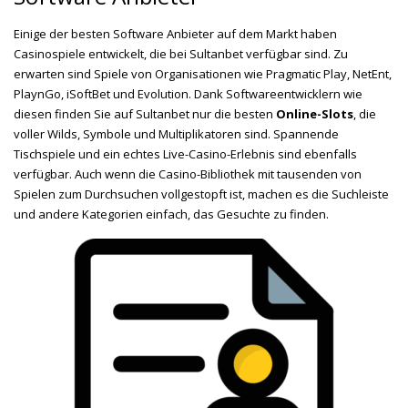
Einige der besten Software Anbieter auf dem Markt haben
Casinospiele entwickelt, die bei Sultanbet verfügbar sind. Zu
erwarten sind Spiele von Organisationen wie Pragmatic Play, NetEnt,
PlaynGo, iSoftBet und Evolution. Dank Softwareentwicklern wie
diesen finden Sie auf Sultanbet nur die besten
Online-Slots
, die
voller Wilds, Symbole und Multiplikatoren sind. Spannende
Tischspiele und ein echtes Live-Casino-Erlebnis sind ebenfalls
verfügbar. Auch wenn die Casino-Bibliothek mit tausenden von
Spielen zum Durchsuchen vollgestopft ist, machen es die Suchleiste
und andere Kategorien einfach, das Gesuchte zu finden.