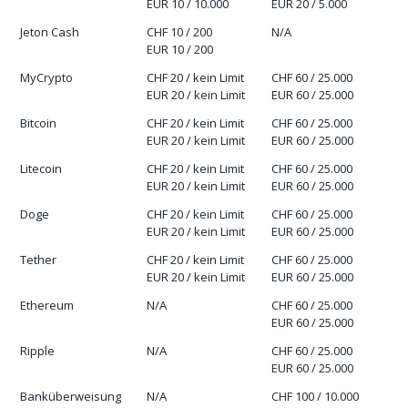
EUR 10 / 10.000
EUR 20 / 5.000
Jeton Cash
CHF 10 / 200
N/A
EUR 10 / 200
MyCrypto
CHF 20 / kein Limit
CHF 60 / 25.000
EUR 20 / kein Limit
EUR 60 / 25.000
Bitcoin
CHF 20 / kein Limit
CHF 60 / 25.000
EUR 20 / kein Limit
EUR 60 / 25.000
Litecoin
CHF 20 / kein Limit
CHF 60 / 25.000
EUR 20 / kein Limit
EUR 60 / 25.000
Doge
CHF 20 / kein Limit
CHF 60 / 25.000
EUR 20 / kein Limit
EUR 60 / 25.000
Tether
CHF 20 / kein Limit
CHF 60 / 25.000
EUR 20 / kein Limit
EUR 60 / 25.000
Ethereum
N/A
CHF 60 / 25.000
EUR 60 / 25.000
Ripple
N/A
CHF 60 / 25.000
EUR 60 / 25.000
Banküberweisung
N/A
CHF 100 / 10.000