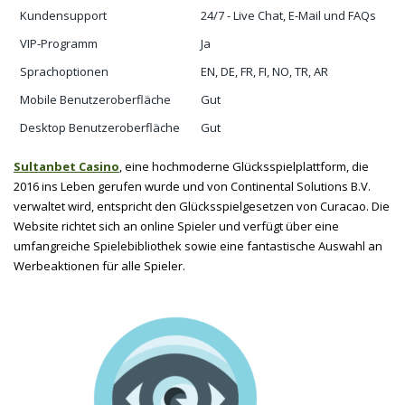
Kundensupport
24/7 - Live Chat, E-Mail und FAQs
VIP-Programm
Ja
Sprachoptionen
EN, DE, FR, FI, NO, TR, AR
Mobile Benutzeroberfläche
Gut
Desktop Benutzeroberfläche
Gut
Sultanbet Casino
, eine hochmoderne Glücksspielplattform, die
2016 ins Leben gerufen wurde und von Continental Solutions B.V.
verwaltet wird, entspricht den Glücksspielgesetzen von Curacao. Die
Website richtet sich an online Spieler und verfügt über eine
umfangreiche Spielebibliothek sowie eine fantastische Auswahl an
Werbeaktionen für alle Spieler.