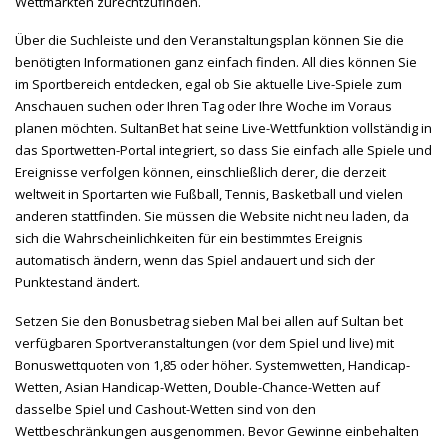
Wettmärkten zurechtzufinden.
Über die Suchleiste und den Veranstaltungsplan können Sie die
benötigten Informationen ganz einfach finden. All dies können Sie
im Sportbereich entdecken, egal ob Sie aktuelle Live-Spiele zum
Anschauen suchen oder Ihren Tag oder Ihre Woche im Voraus
planen möchten. SultanBet hat seine Live-Wettfunktion vollständig in
das Sportwetten-Portal integriert, so dass Sie einfach alle Spiele und
Ereignisse verfolgen können, einschließlich derer, die derzeit
weltweit in Sportarten wie Fußball, Tennis, Basketball und vielen
anderen stattfinden. Sie müssen die Website nicht neu laden, da
sich die Wahrscheinlichkeiten für ein bestimmtes Ereignis
automatisch ändern, wenn das Spiel andauert und sich der
Punktestand ändert.
Setzen Sie den Bonusbetrag sieben Mal bei allen auf Sultan bet
verfügbaren Sportveranstaltungen (vor dem Spiel und live) mit
Bonuswettquoten von 1,85 oder höher. Systemwetten, Handicap-
Wetten, Asian Handicap-Wetten, Double-Chance-Wetten auf
dasselbe Spiel und Cashout-Wetten sind von den
Wettbeschränkungen ausgenommen. Bevor Gewinne einbehalten