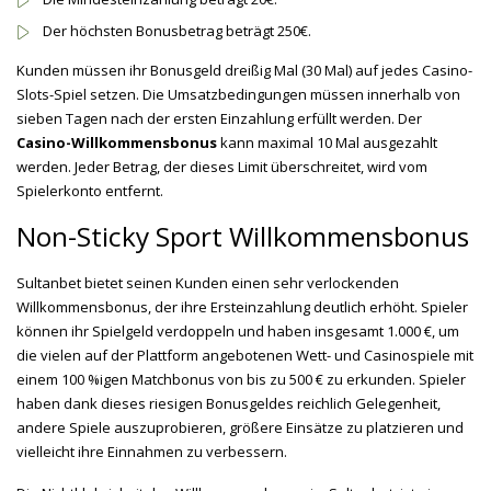
Der höchsten Bonusbetrag beträgt 250€.
Kunden müssen ihr Bonusgeld dreißig Mal (30 Mal) auf jedes Casino-
Slots-Spiel setzen. Die Umsatzbedingungen müssen innerhalb von
sieben Tagen nach der ersten Einzahlung erfüllt werden. Der
Casino-Willkommensbonus
kann maximal 10 Mal ausgezahlt
werden. Jeder Betrag, der dieses Limit überschreitet, wird vom
Spielerkonto entfernt.
Non-Sticky Sport Willkommensbonus
Sultanbet bietet seinen Kunden einen sehr verlockenden
Willkommensbonus, der ihre Ersteinzahlung deutlich erhöht. Spieler
können ihr Spielgeld verdoppeln und haben insgesamt 1.000 €, um
die vielen auf der Plattform angebotenen Wett- und Casinospiele mit
einem 100 %igen Matchbonus von bis zu 500 € zu erkunden. Spieler
haben dank dieses riesigen Bonusgeldes reichlich Gelegenheit,
andere Spiele auszuprobieren, größere Einsätze zu platzieren und
vielleicht ihre Einnahmen zu verbessern.