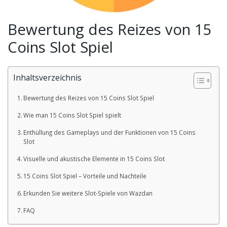
Bewertung des Reizes von 15
Coins Slot Spiel
Inhaltsverzeichnis
Bewertung des Reizes von 15 Coins Slot Spiel
Wie man 15 Coins Slot Spiel spielt
Enthüllung des Gameplays und der Funktionen von 15 Coins
Slot
Visuelle und akustische Elemente in 15 Coins Slot
15 Coins Slot Spiel – Vorteile und Nachteile
Erkunden Sie weitere Slot-Spiele von Wazdan
FAQ