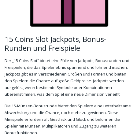
15 Coins Slot Jackpots, Bonus-
Runden und Freispiele
Der „15 Coins Slot“ bietet eine Fülle von Jackpots, Bonusrunden und
Freispielen, die das Spielerlebnis spannend und lohnend machen.
Jackpots gibt es in verschiedenen Größen und Formen und bieten
den Spielern die Chance auf große Geldpreise. Jackpots werden
ausgelöst, wenn bestimmte Symbole oder Kombinationen
übereinstimmen, was dem Spiel eine neue Dimension verleiht.
Die 15-Münzen-Bonusrunde bietet den Spielern eine unterhaltsame
Abwechslung und die Chance, noch mehr zu gewinnen. Diese
Minispiele erfordern oft Geschick und Glück und belohnen die
Spieler mit Münzen, Multiplikatoren und Zugang zu weiteren
Bonusfunktionen.