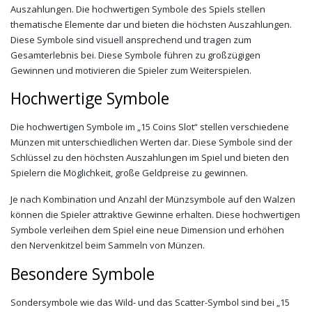
Auszahlungen. Die hochwertigen Symbole des Spiels stellen
thematische Elemente dar und bieten die höchsten Auszahlungen.
Diese Symbole sind visuell ansprechend und tragen zum
Gesamterlebnis bei. Diese Symbole führen zu großzügigen
Gewinnen und motivieren die Spieler zum Weiterspielen.
Hochwertige Symbole
Die hochwertigen Symbole im „15 Coins Slot“ stellen verschiedene
Münzen mit unterschiedlichen Werten dar. Diese Symbole sind der
Schlüssel zu den höchsten Auszahlungen im Spiel und bieten den
Spielern die Möglichkeit, große Geldpreise zu gewinnen.
Je nach Kombination und Anzahl der Münzsymbole auf den Walzen
können die Spieler attraktive Gewinne erhalten. Diese hochwertigen
Symbole verleihen dem Spiel eine neue Dimension und erhöhen
den Nervenkitzel beim Sammeln von Münzen.
Besondere Symbole
Sondersymbole wie das Wild- und das Scatter-Symbol sind bei „15