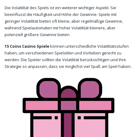
Die Volatilität des Spiels ist ein weiterer wichtiger Aspekt. Sie
beeinflusst die Häufigkeit und Höhe der Gewinne. Spiele mit
geringer Volatilität bieten oft kleine, aber regelmäßige Gewinne,
während Spielautomaten mit hoher Volatilität kleinere, aber
potenziell größere Gewinne bieten.
15 Coins Casino Spiele
können unterschiedliche Volatilitätsstufen
haben, um verschiedenen Spielstilen und Vorlieben gerecht zu
werden. Die Spieler sollten die Volatilität berücksichtigen und ihre
Strategie so anpassen, dass sie möglichst viel Spaß am Spiel haben.