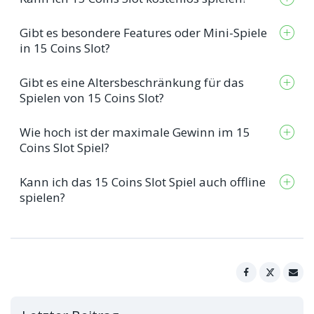
Die Symbole im 15 Coins Slot Spiel variieren je nach Version,
können jedoch Münzen, Barren, Edelsteine und andere
Gibt es besondere Features oder Mini-Spiele
Symbole umfassen.
Viele Online-Casinos bieten eine kostenlose Demo-Version
in 15 Coins Slot?
von 15 Coins Slot, die Sie ausprobieren können.
Gibt es eine Altersbeschränkung für das
Es kann besondere Features oder Mini-Spiele in 15 Coins
Spielen von 15 Coins Slot?
Slot geben, die je nach Version variieren.
Wie hoch ist der maximale Gewinn im 15
Die Altersbeschränkung für das Spielen von 15 Coins Slot
Coins Slot Spiel?
hängt von den Glücksspielgesetzen Ihres Landes und dem
jeweiligen Casino ab.
Kann ich das 15 Coins Slot Spiel auch offline
Der maximale Gewinn in 15 Coins Slot kann je nach Version
spielen?
und Casino variieren.
In der Regel müssen Sie Online-Slots wie 15 Coins Slot online
und mit einer Internetverbindung spielen. Sie können sie
nicht offline spielen.