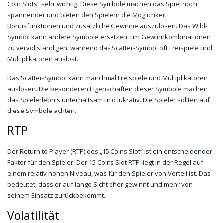
Coin Slots“ sehr wichtig. Diese Symbole machen das Spiel noch
spannender und bieten den Spielern die Möglichkeit,
Bonusfunktionen und zusätzliche Gewinne auszulösen. Das Wild-
Symbol kann andere Symbole ersetzen, um Gewinnkombinationen
zu vervollständigen, während das Scatter-Symbol oft Freispiele und
Multiplikatoren auslöst.
Das Scatter-Symbol kann manchmal Freispiele und Multiplikatoren
auslösen. Die besonderen Eigenschaften dieser Symbole machen
das Spielerlebnis unterhaltsam und lukrativ. Die Spieler sollten auf
diese Symbole achten.
RTP
Der Return to Player (RTP) des „15 Coins Slot“ ist ein entscheidender
Faktor für den Spieler. Der 15 Coins Slot RTP liegt in der Regel auf
einem relativ hohen Niveau, was für den Spieler von Vorteil ist. Das
bedeutet, dass er auf lange Sicht eher gewinnt und mehr von
seinem Einsatz zurückbekommt.
Volatilität