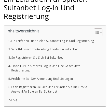
Sultanbet Log-In Und
Registrierung
Inhaltsverzeichnis
Ein Leitfaden Für Spieler: Sultanbet Log-In Und Registrierung
Schritt-Für-Schritt-Anleitung: Log-In Bei Sultanbet
So Registrieren Sie Sich Bei Sultanbet
Tipps Für Ein Sicheres Log-In Und Eine Geschützte
Registrierung
Probleme Bei Der Anmeldung Und Lösungen
Fazit: Registrieren Sie Sich Und Erkunden Sie Die Große
Auswahl An Spielen Bei Sultanbet
FAQ