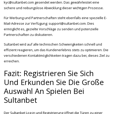
kyc@sultanbet.com
gesendet werden. Das gewährleistet eine
sichere und reibungslose Abwicklung dieser wichtigen Prozesse.
Für Werbung und Partnerschaften steht ebenfalls eine spezielle E-
Mail-Adresse zur Verfügung;
support@sultanbet.com
. Dies
ermöglicht es, gezielte Vorschläge zu senden und potenzielle
Partnerschaften zu diskutieren.
Sultanbet wird auf alle technischen Schwierigkeiten schnell und
effizient reagieren, um das Kundenerlebnis stets zu optimieren. Die
verschiedenen Kontaktmöglichkeiten tragen dazu bei, dieses Ziel zu
erreichen.
Fazit: Registrieren Sie Sich
Und Erkunden Sie Die Große
Auswahl An Spielen Bei
Sultanbet
Der Sultanbet Log-in und Registrierung öffnet die Türen zu einer