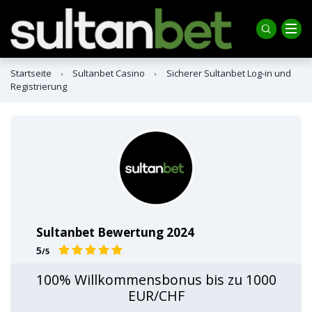
Sultanbet Mobile
Bigger Bass Bonanza Slot
Sultanbet Live Poker
Immersive Roulette Live Casino
Sultanbet Virtuelle Spiele
Sultanbet Live-Wetten
Sultanbet Casino Willkommensbonus
Sultanbet Einzahlung
Startseite
Sultanbet Casino
Sicherer Sultanbet Log-in und
Registrierung
Sultanbet Log-in und Registrierung
Hell Hot 20 Slot
Sultanbet Live Baccarat
Turkish Roulette
Sultanbet Sport Willkommensbonus
Sultanbet Auszahlung
Sultanbet-Kundendienst
Narcos Slot
Sultanbet Live Blackjack
Sultanbet VIP
Sultanbet Casinospiele
Katmandu X Slot
Sultanbet Live Roulette
Sultanbet Cashback
Mo Mo Moolah Slot
Cyclops Smash Slot
Sultanbet Bewertung 2024
5
/5
Fat Drac Slot
100% Willkommensbonus bis zu 1000
EUR/CHF
Cursed Seas Slot