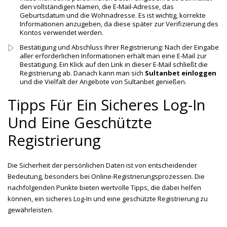
den vollständigen Namen, die E-Mail-Adresse, das
Geburtsdatum und die Wohnadresse. Es ist wichtig, korrekte
Informationen anzugeben, da diese später zur Verifizierung des
Kontos verwendet werden.
Bestätigung und Abschluss Ihrer Registrierung: Nach der Eingabe
aller erforderlichen Informationen erhält man eine E-Mail zur
Bestätigung. Ein Klick auf den Link in dieser E-Mail schließt die
Registrierung ab. Danach kann man sich
Sultanbet einloggen
und die Vielfalt der Angebote von Sultanbet genießen.
Tipps Für Ein Sicheres Log-In
Und Eine Geschützte
Registrierung
Die Sicherheit der persönlichen Daten ist von entscheidender
Bedeutung, besonders bei Online-Registrierungsprozessen. Die
nachfolgenden Punkte bieten wertvolle Tipps, die dabei helfen
können, ein sicheres Log-In und eine geschützte Registrierung zu
gewährleisten.