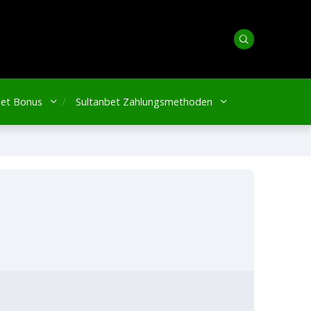
bet Bonus
Sultanbet Zahlungsmethoden