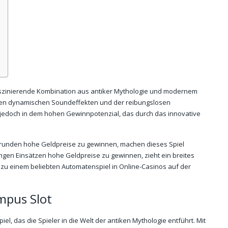
aszinierende Kombination aus antiker Mythologie und modernem
 den dynamischen Soundeffekten und der reibungslosen
 jedoch in dem hohen Gewinnpotenzial, das durch das innovative
srunden hohe Geldpreise zu gewinnen, machen dieses Spiel
ingen Einsätzen hohe Geldpreise zu gewinnen, zieht ein breites
zu einem beliebten Automatenspiel in Online-Casinos auf der
mpus Slot
l, das die Spieler in die Welt der antiken Mythologie entführt. Mit