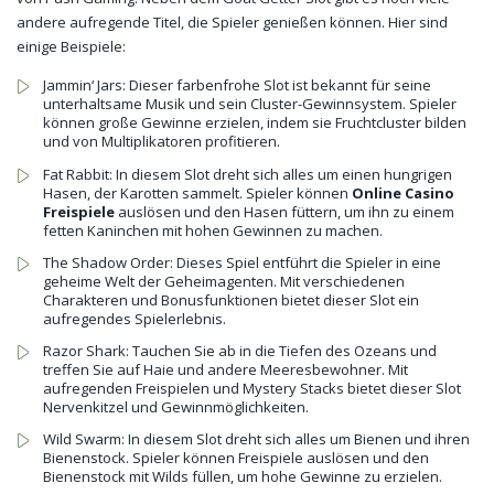
andere aufregende Titel, die Spieler genießen können. Hier sind
einige Beispiele:
Jammin‘ Jars: Dieser farbenfrohe Slot ist bekannt für seine
unterhaltsame Musik und sein Cluster-Gewinnsystem. Spieler
können große Gewinne erzielen, indem sie Fruchtcluster bilden
und von Multiplikatoren profitieren.
Fat Rabbit: In diesem Slot dreht sich alles um einen hungrigen
Hasen, der Karotten sammelt. Spieler können
Online Casino
Freispiele
auslösen und den Hasen füttern, um ihn zu einem
fetten Kaninchen mit hohen Gewinnen zu machen.
The Shadow Order: Dieses Spiel entführt die Spieler in eine
geheime Welt der Geheimagenten. Mit verschiedenen
Charakteren und Bonusfunktionen bietet dieser Slot ein
aufregendes Spielerlebnis.
Razor Shark: Tauchen Sie ab in die Tiefen des Ozeans und
treffen Sie auf Haie und andere Meeresbewohner. Mit
aufregenden Freispielen und Mystery Stacks bietet dieser Slot
Nervenkitzel und Gewinnmöglichkeiten.
Wild Swarm: In diesem Slot dreht sich alles um Bienen und ihren
Bienenstock. Spieler können Freispiele auslösen und den
Bienenstock mit Wilds füllen, um hohe Gewinne zu erzielen.