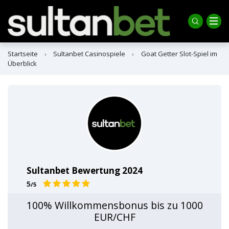
Sultanbet Mobile
Bigger Bass Bonanza Slot
Sultanbet Live Poker
Immersive Roulette Live Casino
Sultanbet Virtuelle Spiele
Sultanbet Live-Wetten
Sultanbet Casino Willkommensbonus
Sultanbet Einzahlung
Startseite
Sultanbet Casinospiele
Goat Getter Slot-Spiel im
Überblick
Sultanbet Log-in und Registrierung
Hell Hot 20 Slot
Sultanbet Live Baccarat
Turkish Roulette
Sultanbet Sport Willkommensbonus
Sultanbet Auszahlung
Sultanbet-Kundendienst
Narcos Slot
Sultanbet Live Blackjack
Sultanbet VIP
Sultanbet Casinospiele
Katmandu X Slot
Sultanbet Live Roulette
Sultanbet Cashback
Mo Mo Moolah Slot
Cyclops Smash Slot
Sultanbet Bewertung 2024
5
/5
Fat Drac Slot
100% Willkommensbonus bis zu 1000
EUR/CHF
Cursed Seas Slot