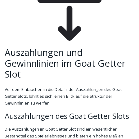
Auszahlungen und
Gewinnlinien im Goat Getter
Slot
Vor dem Eintauchen in die Details der Auszahlungen des Goat
Getter Slots, lohnt es sich, einen Blick auf die Struktur der
Gewinnlinien zu werfen.
Auszahlungen des Goat Getter Slots
Die Auszahlungen im Goat Getter Slot sind ein wesentlicher
Bestandteil des Spielerlebnisses und bieten ein hohes Maß an