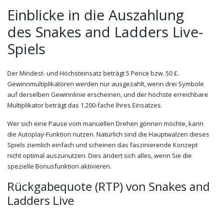
Einblicke in die Auszahlung
des Snakes and Ladders Live-
Spiels
Der Mindest- und Höchsteinsatz beträgt 5 Pence bzw. 50 £.
Gewinnmultiplikatoren werden nur ausgezahlt, wenn drei Symbole
auf derselben Gewinnlinie erscheinen, und der höchste erreichbare
Multiplikator beträgt das 1.200-fache Ihres Einsatzes.
Wer sich eine Pause vom manuellen Drehen gönnen möchte, kann
die Autoplay-Funktion nutzen. Natürlich sind die Hauptwalzen dieses
Spiels ziemlich einfach und scheinen das faszinierende Konzept
nicht optimal auszunutzen. Dies ändert sich alles, wenn Sie die
spezielle Bonusfunktion aktivieren.
Rückgabequote (RTP) von Snakes and
Ladders Live