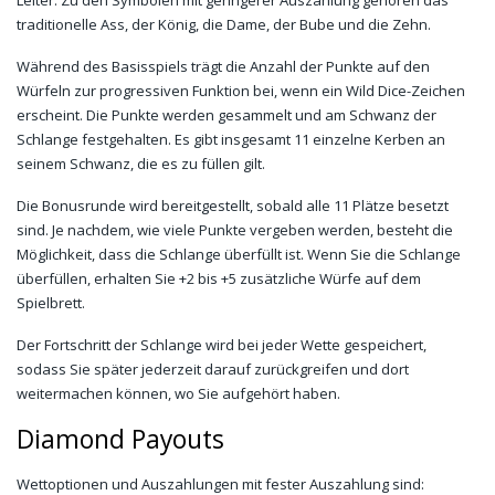
traditionelle Ass, der König, die Dame, der Bube und die Zehn.
Während des Basisspiels trägt die Anzahl der Punkte auf den
Würfeln zur progressiven Funktion bei, wenn ein Wild Dice-Zeichen
erscheint. Die Punkte werden gesammelt und am Schwanz der
Schlange festgehalten. Es gibt insgesamt 11 einzelne Kerben an
seinem Schwanz, die es zu füllen gilt.
Die Bonusrunde wird bereitgestellt, sobald alle 11 Plätze besetzt
sind. Je nachdem, wie viele Punkte vergeben werden, besteht die
Möglichkeit, dass die Schlange überfüllt ist. Wenn Sie die Schlange
überfüllen, erhalten Sie +2 bis +5 zusätzliche Würfe auf dem
Spielbrett.
Der Fortschritt der Schlange wird bei jeder Wette gespeichert,
sodass Sie später jederzeit darauf zurückgreifen und dort
weitermachen können, wo Sie aufgehört haben.
Diamond Payouts
Wettoptionen und Auszahlungen mit fester Auszahlung sind: