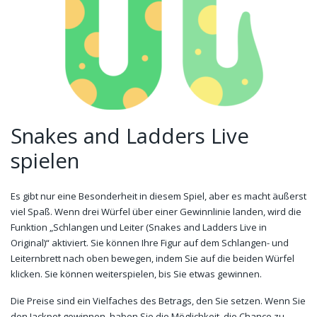
Snakes and Ladders Live
spielen
Es gibt nur eine Besonderheit in diesem Spiel, aber es macht äußerst
viel Spaß. Wenn drei Würfel über einer Gewinnlinie landen, wird die
Funktion „Schlangen und Leiter (Snakes and Ladders Live in
Original)“ aktiviert. Sie können Ihre Figur auf dem Schlangen- und
Leiternbrett nach oben bewegen, indem Sie auf die beiden Würfel
klicken. Sie können weiterspielen, bis Sie etwas gewinnen.
Die Preise sind ein Vielfaches des Betrags, den Sie setzen. Wenn Sie
den Jackpot gewinnen, haben Sie die Möglichkeit, die Chance zu