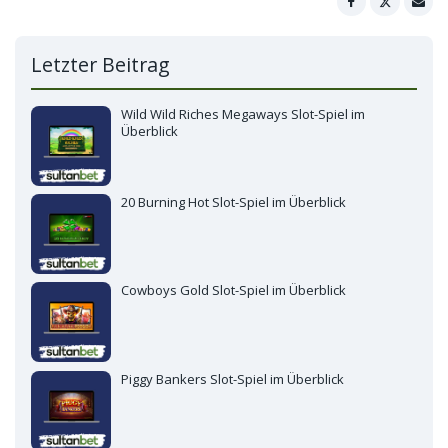
Letzter Beitrag
Wild Wild Riches Megaways Slot-Spiel im
Überblick
20 Burning Hot Slot-Spiel im Überblick
Cowboys Gold Slot-Spiel im Überblick
Piggy Bankers Slot-Spiel im Überblick