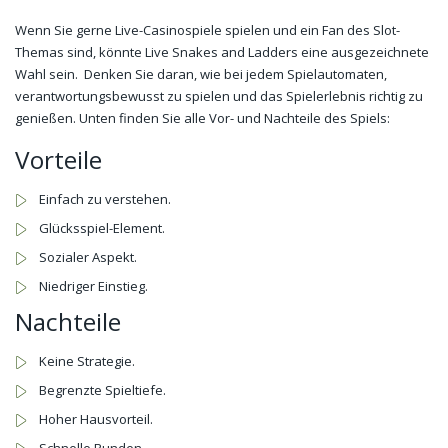
Wenn Sie gerne Live-Casinospiele spielen und ein Fan des Slot-
Themas sind, könnte Live Snakes and Ladders eine ausgezeichnete
Wahl sein. Denken Sie daran, wie bei jedem Spielautomaten,
verantwortungsbewusst zu spielen und das Spielerlebnis richtig zu
genießen. Unten finden Sie alle Vor- und Nachteile des Spiels:
Vorteile
Einfach zu verstehen.
Glücksspiel-Element.
Sozialer Aspekt.
Niedriger Einstieg.
Nachteile
Keine Strategie.
Begrenzte Spieltiefe.
Hoher Hausvorteil.