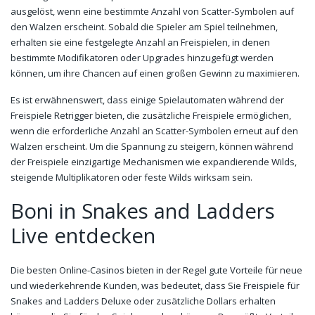
ausgelöst, wenn eine bestimmte Anzahl von Scatter-Symbolen auf
den Walzen erscheint. Sobald die Spieler am Spiel teilnehmen,
erhalten sie eine festgelegte Anzahl an Freispielen, in denen
bestimmte Modifikatoren oder Upgrades hinzugefügt werden
können, um ihre Chancen auf einen großen Gewinn zu maximieren.
Es ist erwähnenswert, dass einige Spielautomaten während der
Freispiele Retrigger bieten, die zusätzliche Freispiele ermöglichen,
wenn die erforderliche Anzahl an Scatter-Symbolen erneut auf den
Walzen erscheint. Um die Spannung zu steigern, können während
der Freispiele einzigartige Mechanismen wie expandierende Wilds,
steigende Multiplikatoren oder feste Wilds wirksam sein.
Boni in Snakes and Ladders
Live entdecken
Die besten Online-Casinos bieten in der Regel gute Vorteile für neue
und wiederkehrende Kunden, was bedeutet, dass Sie Freispiele für
Snakes and Ladders Deluxe oder zusätzliche Dollars erhalten