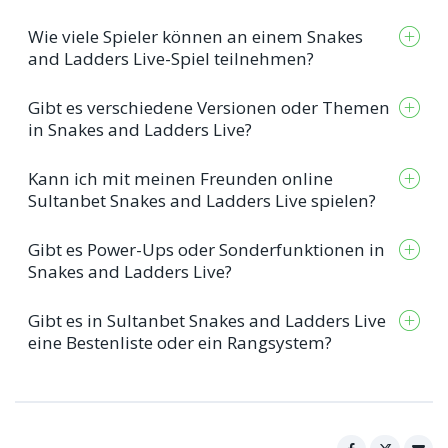
Wie viele Spieler können an einem Snakes
Ja. Dieses Live Spiel verfügt über in vielen Online Casinos
and Ladders Live-Spiel teilnehmen?
eine mobile Version.
Gibt es verschiedene Versionen oder Themen
Bis 6 Spieler lässt sich das Spiel spielen.
in Snakes and Ladders Live?
Kann ich mit meinen Freunden online
An jedem Walzenrahmen lehnt eine Leiter, und direkt über
Sultanbet Snakes and Ladders Live spielen?
den Walzen sitzt eine lange grüne Schlange. Die Grafiken
von Snakes and Ladders Megadice sind nicht gerade auf
Gibt es Power-Ups oder Sonderfunktionen in
dem neuesten Stand. In Wirklichkeit sind sie das genaue
Ja. Das ist ein Live Spiel und die Live Spiele können mit den
Snakes and Ladders Live?
Gegenteil, mit einem pixeligen Hintergrund. Sie haben es
anderen Menschen gespielt werden.
vielleicht bemerkt oder auch nicht, aber manche haben es
sofort bemerkt. Das Gorilla-Zeichen ist bis hin zur Krone
Gibt es in Sultanbet Snakes and Ladders Live
In den Live-Versionen von Snakes and Ladders,
identisch mit dem Gorilla aus dem Logo von Reel Kingdom.
eine Bestenliste oder ein Rangsystem?
insbesondere in digitalen und Online-Spielen, gibt es oft
einzigartige Funktionen, Power-Ups oder Boni, um das Spiel
spannender zu machen.
Es gibt in diesem Spiel in Sultanbet Casino eine Bestenliste.