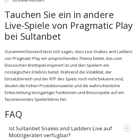
Schnelle Runden.
Tauchen Sie ein in andere
Live-Spiele von Pragmatic Play
bei Sultanbet
Zusammenfassend lässt sich sagen, dass Live Snakes and Ladders
von Pragmatic Play ein ansprechendes Thema bietet, das vom
klassischen Brettspiel inspiriert ist und den Spielern ein
nostalgisches Erlebnis bietet. Während die Volatilität, der
Einsatzbereich und der RTP des Spiels noch nicht bekannt sind,
deuten die hohen Produktionswerte und die wahrscheinliche
Einbeziehung einzigartiger Funktionen und Bonusspiele auf ein
faszinierendes Spielerlebnis hin.
FAQ
Ist Sultanbet Snakes and Ladders Live auf
Mobilgeräten verfügbar?