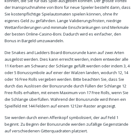
können, die Sie für das Spiel ausgeben können. Der größte Vorteil
der Inanspruchnahme von Boni für neue Spieler besteht darin, dass
Sie kostenpflichtige Spielautomaten spielen können, ohne Ihr
eigenes Geld zu gefährden. Lange Validierungsfristen, niedrige
Wettanforderungen und minimale Einschränkungen sind Merkmale
der besten Online-Casino-Boni. Dadurch wird es einfacher, den
Bonus in Bargeld umzuwandeln.
Die Snakes and Ladders Board-Bonusrunde kann auf zwei Arten
ausgelöst werden. Dies kann erreicht werden, indem entweder alle
11 Kerben am Schwanz der Schlange gefüllt werden oder indem 3, 4
oder 5 Bonussymbole auf einer der Walzen landen, wodurch 12, 14
oder 16 Free Rolls vergeben werden. Bitte beachten Sie, dass Sie
durch das Auslösen der Bonusrunde durch Füllen der Schlange 12
Free Rolls erhalten, mit einem Maximum von 17 Free Rolls, wenn Sie
die Schlange überfüllen.
Während der Bonusrunde wird Ihnen ein
Spielfeld mit 144 Feldern auf einem 1212er-Raster angezeigt.
Sie werden durch einen Affenkopf symbolisiert, der auf Feld 1
beginnt. Zu Beginn der Bonusrunde werden zufällige Gegenstände
auf verschiedenen Gitterquadraten platziert.