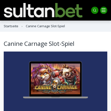
Sultanbet Mobile
Bigger Bass Bonanza Slot
Sultanbet Live Poker
Immersive Roulette Live Casino
Sultanbet Virtuelle Spiele
Sultanbet Live-Wetten
Sultanbet Casino Willkommensbonus
Sultanbet Einzahlung
Startseite
Canine Carnage Slot-Spiel
Sultanbet Log-in und Registrierung
Hell Hot 20 Slot
Sultanbet Live Baccarat
Turkish Roulette
Sultanbet Sport Willkommensbonus
Sultanbet Auszahlung
Canine Carnage Slot-Spiel
Sultanbet-Kundendienst
Narcos Slot
Sultanbet Live Blackjack
Sultanbet VIP
Sultanbet Casinospiele
Katmandu X Slot
Sultanbet Live Roulette
Sultanbet Cashback
Mo Mo Moolah Slot
Cyclops Smash Slot
Fat Drac Slot
Cursed Seas Slot