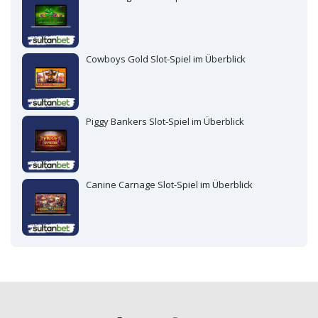
Cowboys Gold Slot-Spiel im Überblick
Piggy Bankers Slot-Spiel im Überblick
Canine Carnage Slot-Spiel im Überblick