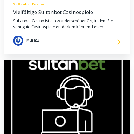
Sultanbet Casino
Vielfältige Sultanbet Casinospiele
Sultanbet Casino ist ein wunderschöner Ort, in dem Sie
sehr gute Casinospiele entdecken können. Lesen…
MuratZ